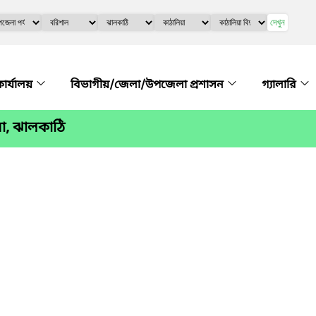
দেখুন
কার্যালয়
বিভাগীয়/জেলা/উপজেলা প্রশাসন
গ্যালারি
া, ঝালকাঠি