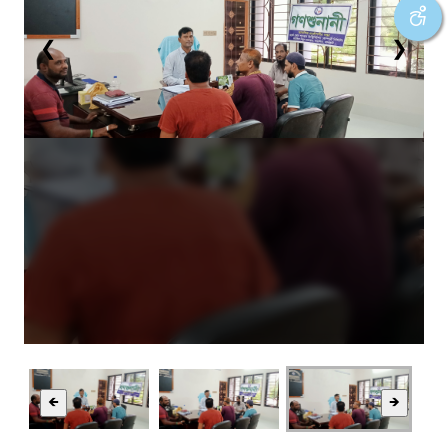
❮
❯
🡸
🡺