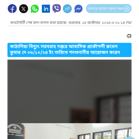
আপনার মতামত প্রদান করুন
কনটেন্টটি শেষ হাল-নাগাদ করা হয়েছে: শুক্রবার, ২৫ অক্টোবর, ২০২৪ এ ০১:১৪ PM
কাঠালিয়া বিদ্যুৎ সরবরাহ দপ্তরে আবাসিক প্রকৌশলী রুবেল
কুমার দে ০৬/১০/২৪ ইং তারিখে গনশুনানীর আয়োজন করেন