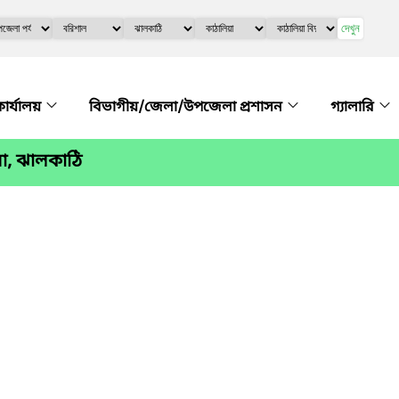
দেখুন
কার্যালয়
বিভাগীয়/জেলা/উপজেলা প্রশাসন
গ্যালারি
া, ঝালকাঠি