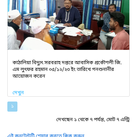
কাঠালিয়া বিদ্যুৎ সরবরাহ দপ্তরে আবাসিক প্রকৌশলী জি.
এম লুৎফর রহমান ০৫/১২/২৩ ইং তারিখে গনশুনানীর
আয়োজন করেন
দেখুন
১
দেখছেন ১ থেকে ৭ পর্যন্ত, মোট ৭ এন্ট্রি
এই কনটেন্টটি শেয়ার করতে ক্লিক করুন