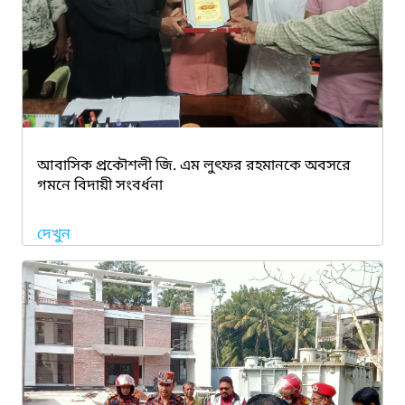
আবাসিক প্রকৌশলী জি. এম লুৎফর রহমানকে অবসরে
গমনে বিদায়ী সংবর্ধনা
দেখুন