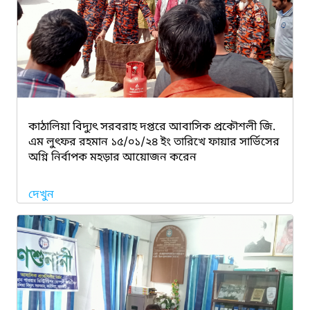
কাঠালিয়া বিদ্যুৎ সরবরাহ দপ্তরে আবাসিক প্রকৌশলী জি.
এম লুৎফর রহমান ১৫/০১/২৪ ইং তারিখে ফায়ার সার্ভিসের
অগ্নি নির্বাপক মহড়ার আয়োজন করেন
দেখুন