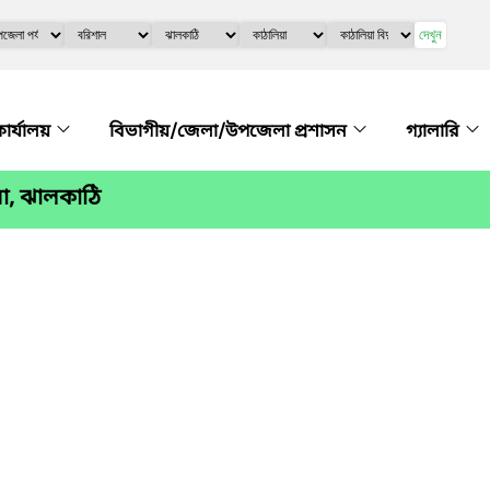
দেখুন
কার্যালয়
বিভাগীয়/জেলা/উপজেলা প্রশাসন
গ্যালারি
া, ঝালকাঠি