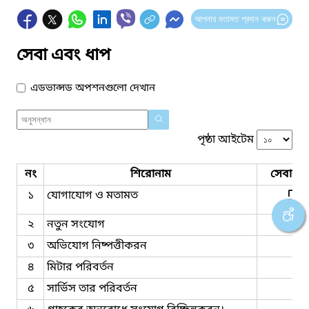
আপনার মতামত প্রদান করুন
সেবা এবং ধাপ
এডভান্সড অপশনগুলো দেখান
পৃষ্ঠা আইটেম
নং
শিরোনাম
সেবার ধ
১
যোগাযোগ ও মতামত
২
নতুন সংযোগ
৩
অভিযোগ নিষ্পত্তীকরন
৪
মিটার পরিবর্তন
৫
সার্ভিস তার পরিবর্তন